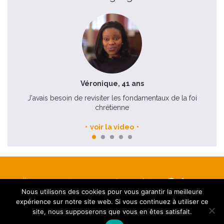
Véronique, 41 ans
J'avais besoin de revisiter les fondamentaux de la foi
Il
chrétienne
voir la video
Nous utilisons des cookies pour vous garantir la meilleure
Mentions légales
expérience sur notre site web. Si vous continuez à utiliser ce
Contact
site, nous supposerons que vous en êtes satisfait.
FAQ