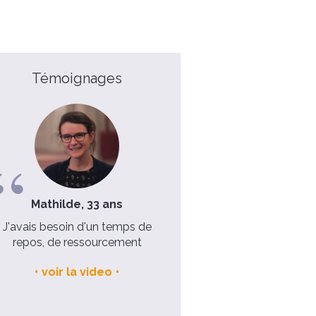
Témoignages
Mathilde, 33 ans
Emilie et Laurent, Mariés
enfants
J'avais besoin d'un temps de
repos, de ressourcement
C'était un vrai moment
d'apaisement et une vraie fê
voir la video
Noël !
voir la video