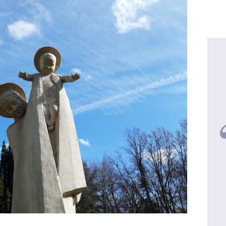
Père Antoine, 47 ans
Donner du temps à Dieu... pour
qu'il nous fasse du bien
voir la video