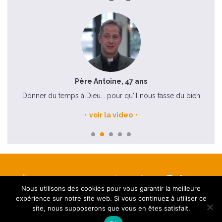
Père Antoine, 47 ans
Donner du temps à Dieu... pour qu'il nous fasse du bien
La r
voir la video
Nous utilisons des cookies pour vous garantir la meilleure
Mentions légales
expérience sur notre site web. Si vous continuez à utiliser ce
Contact
site, nous supposerons que vous en êtes satisfait.
FAQ