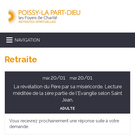
NAVIGATION
Retraite
20/01
20/01
mar.
mar.
La révélation du Père par sa miséricorde. Lecture
méditée de la 1ère partie de l'Evangile selon Saint
Jean.
ADULTE
Vous recevrez prochainement une réponse suite à votre
demande.