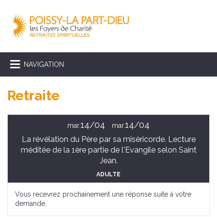
NAVIGATION
Retraite
14/04
14/04
mar.
mar.
La révélation du Père par sa miséricorde. Lecture
méditée de la 1ère partie de l'Evangile selon Saint
Jean.
ADULTE
Vous recevrez prochainement une réponse suite à votre
demande.